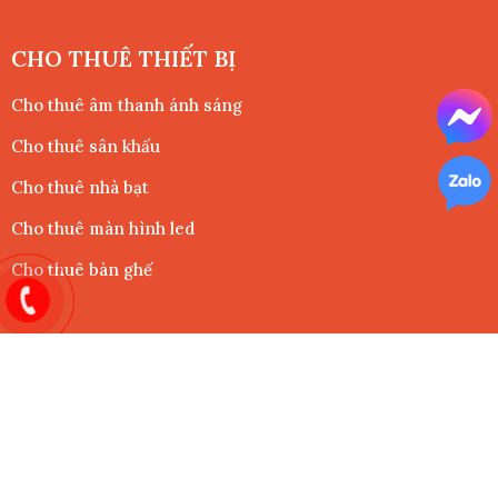
CHO THUÊ THIẾT BỊ
Cho thuê âm thanh ánh sáng
Cho thuê sân khấu
Cho thuê nhà bạt
Cho thuê màn hình led
Cho thuê bàn ghế