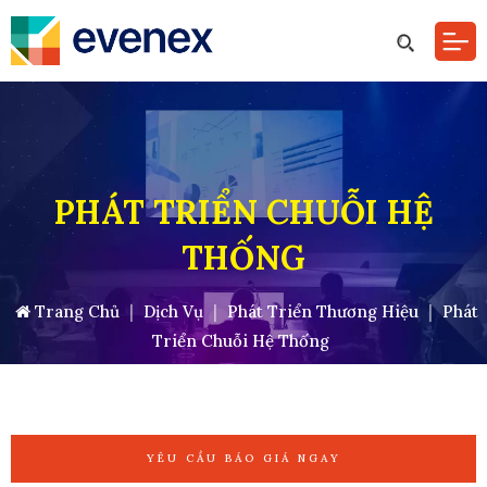
PHÁT TRIỂN CHUỖI HỆ
THỐNG
Trang Chủ
|
Dịch Vụ
|
Phát Triển Thương Hiệu
|
Phát
Triển Chuỗi Hệ Thống
YÊU CẦU BÁO GIÁ NGAY